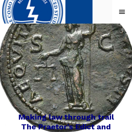
Making law through trail
The Praetor’s Edict and